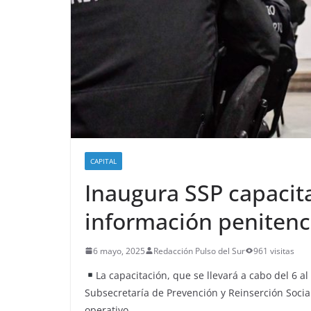
CAPITAL
Inaugura SSP capacita
información penitenc
6 mayo, 2025
Redacción Pulso del Sur
961 visitas
La capacitación, que se llevará a cabo del 6 a
Subsecretaría de Prevención y Reinserción Social
operativo