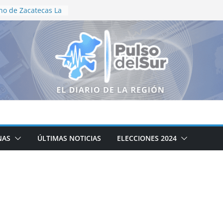
no de Zacatecas La
tración
e Motociclismo
aniversario
as recorren el
neguillas en
lización en vida
de Aguascalientes
edallas en
ional
oductores
álogo para
campo zacatecano
NAS
ÚLTIMAS NOTICIAS
ELECCIONES 2024
ación de la cocina
icipal DIF