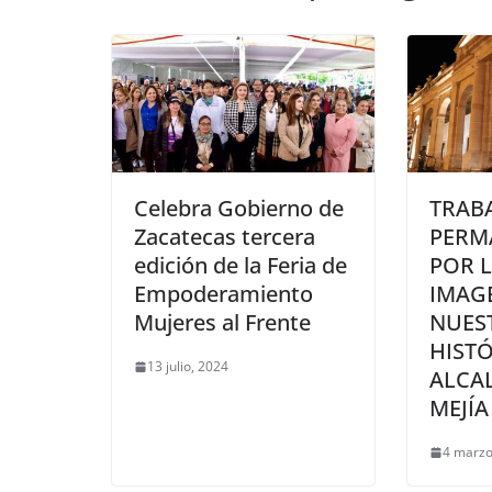
Celebra Gobierno de
TRAB
Zacatecas tercera
PERM
edición de la Feria de
POR L
Empoderamiento
IMAG
Mujeres al Frente
NUES
HISTÓ
13 julio, 2024
ALCAL
MEJÍA
4 marzo