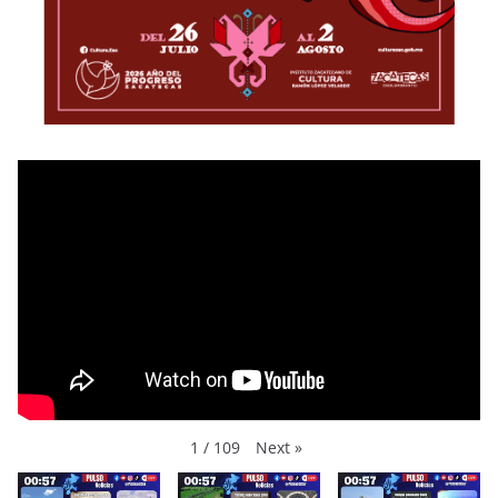
Next
»
1
/
109