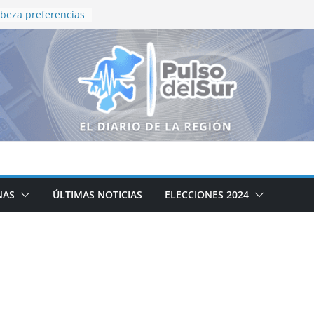
abeza preferencias
rnatura de
 estudio de MEBA
rdenes de
uatro municipios
 coordinación entre
a fortalecer la
basco llevan
vivencia a niñas y
 verano
ES INSUFICIENTE
NAS
ÚLTIMAS NOTICIAS
ELECCIONES 2024
R LAS SIEMBRAS