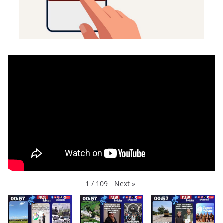
Next
»
1
/
109