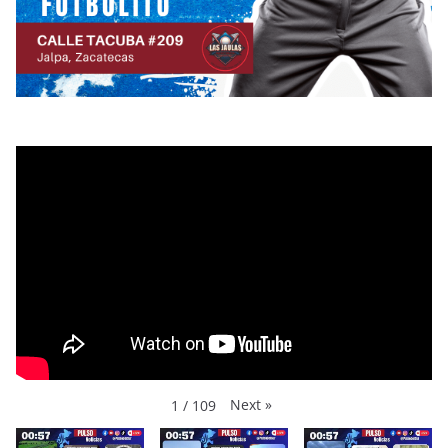
Next
»
1
/
109