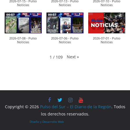
2026-07-15 - Pulso
2026-07-13 - Pulso
2026-07-10 - Pulso
Noticias
Noticias
Noticias
2026-07-08 - Pulso
2026-07-06 - Pulso
2026-07-01 - Pulso
Noticias
Noticias
Noticias
Next
»
1
/
109
Copyright © 2026
Pulso del Sur – El Diario de la Región
. Todos
los derechos reservados.
Diseño y Desarrollo Web
por LoQueQuierasYA.com