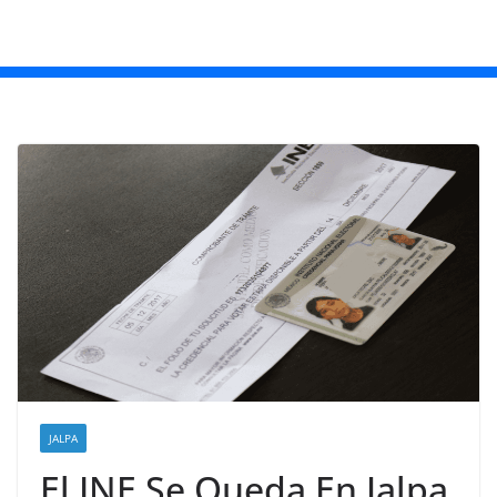
JALPA
El INE Se Queda En Jalpa