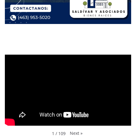
Next
»
1
/
109