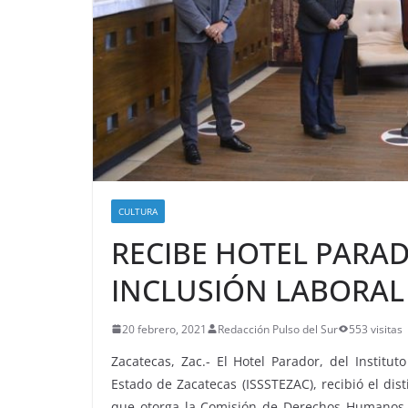
CULTURA
RECIBE HOTEL PARAD
INCLUSIÓN LABORAL
20 febrero, 2021
Redacción Pulso del Sur
553 visitas
Zacatecas, Zac.- El Hotel Parador, del Institu
Estado de Zacatecas (ISSSTEZAC), recibió el dis
que otorga la Comisión de Derechos Humanos d