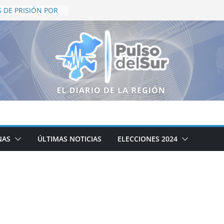
 DE PRISIÓN POR
HÍCULOS EN EL
TROPOLITANO
E SER UNO DE LOS
NOS TURÍSTICOS
SES MEJÍA HARO
PACITACIÓN DE
TICOS EN
S
S REÚNE A 540
EN CAMPEONATO
TERNACIONAL
EZ PREPARACIÓN DE
NAS
ÚLTIMAS NOTICIAS
ELECCIONES 2024
ATIVO CON TALLER
CTICA