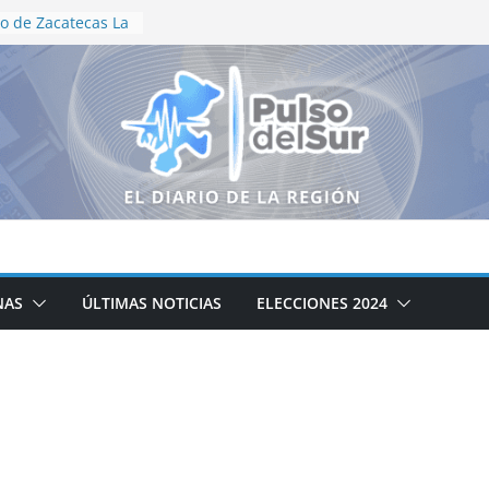
o de Zacatecas La
tración
 Motociclismo
niversario
s recorren el
neguillas en
ización en vida
e Aguascalientes
dallas en
onal
ductores
logo para
ampo zacatecano
NAS
ÚLTIMAS NOTICIAS
ELECCIONES 2024
ción de la cocina
cipal DIF