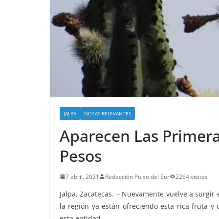
JALPA
NOTAS RELEVANTES
Aparecen Las Primeras
Pesos
7 abril, 2021
Redacción Pulso del Sur
2264 visitas
Jalpa, Zacatecas. – Nuevamente vuelve a surgir e
la región ya están ofreciendo esta rica fruta y
esta entidad.