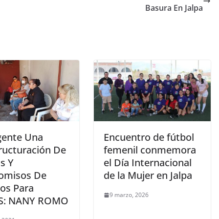
Basura En Jalpa
gente Una
Encuentro de fútbol
ructuración De
femenil conmemora
s Y
el Día Internacional
comisos De
de la Mujer en Jalpa
tos Para
9 marzo, 2026
S: NANY ROMO