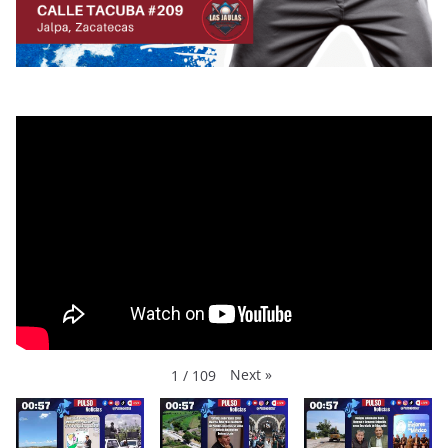
Next
»
1
/
109