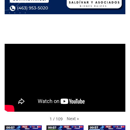
Next
»
1
/
109